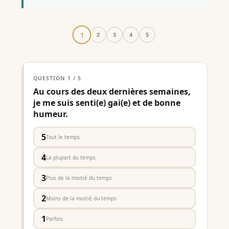
1
2
3
4
5
QUESTION 1 / 5
Au cours des deux dernières semaines,
je me suis senti(e) gai(e) et de bonne
humeur.
5
Tout le temps
4
La plupart du temps
3
Plus de la moitié du temps
2
Moins de la moitié du temps
1
Parfois