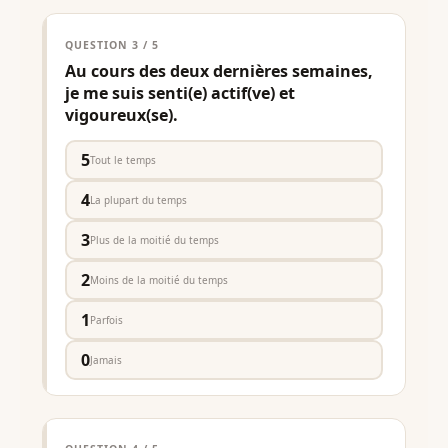
QUESTION 3 / 5
Au cours des deux dernières semaines,
je me suis senti(e) actif(ve) et
vigoureux(se).
5
Tout le temps
4
La plupart du temps
3
Plus de la moitié du temps
2
Moins de la moitié du temps
1
Parfois
0
Jamais