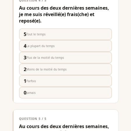
QUESTION 4 / 5
Au cours des deux dernières semaines,
je me suis réveillé(e) frais(che) et
reposé(e).
5
Tout le temps
4
La plupart du temps
3
Plus de la moitié du temps
2
Moins de la moitié du temps
1
Parfois
0
Jamais
QUESTION 5 / 5
Au cours des deux dernières semaines,